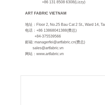
+86 131 8508 6308(Lizzy)
ART FABRIC VIETNAM
地址：Floor 2, No.25 Bau Cat 2 St., Ward 14, Ta
电话：+86
13868041388(费总)
+84-375539566
邮箱:
managerfei@artfabric.cn
(费总)
sales@artfabric.vn
网站：www.artfabric.vn