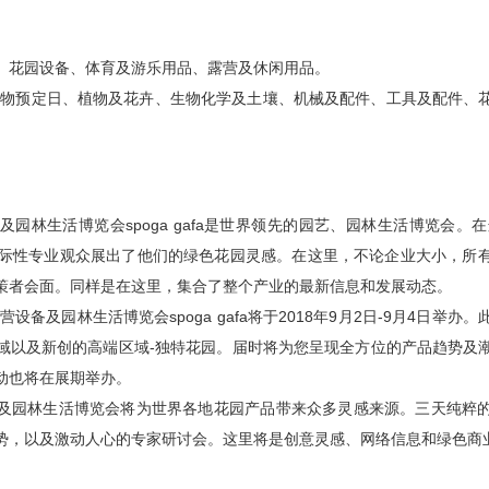
、花园设备、体育及游乐用品、露营及休闲用品。
ard植物预定日、植物及花卉、生物化学及土壤、机械及配件、工具及配件
园林生活博览会spoga gafa是世界领先的园艺、园林生活博览会。
余名国际性专业观众展出了他们的绿色花园灵感。在这里，不论企业大小，
策者会面。同样是在这里，集合了整个产业的最新信息和发展动态。
营设备及园林生活博览会spoga gafa将于2018年9月2日-9月4日举
域以及新创的高端区域-独特花园。届时将为您呈现全方位的产品趋势及
动也将在展期举办。
及园林生活博览会将为世界各地花园产品带来众多灵感来源。三天纯粹
势，以及激动人心的专家研讨会。这里将是创意灵感、网络信息和绿色商