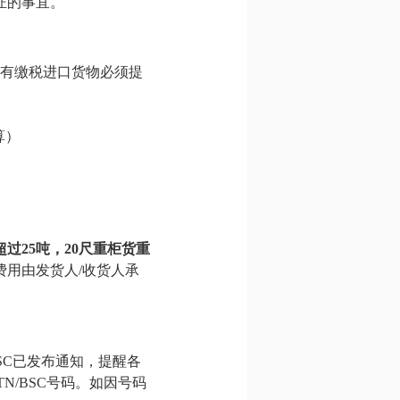
证的事宜。
所有缴税进口货物必须提
计算）
超过25吨，20尺重柜货重
用由发货人/收货人承
SC已发布通知，提醒各
N/BSC号码。如因号码