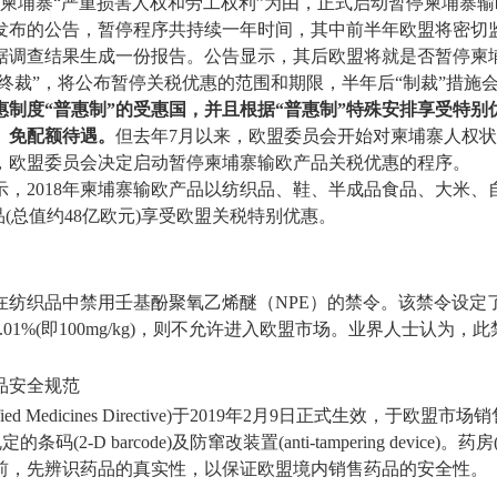
以柬埔寨“严重损害人权和劳工权利”为由，正式启动暂停柬埔寨
发布的公告，暂停程序共持续一年时间，其中前半年欧盟将密切
据调查结果生成一份报告。公告显示，其后欧盟将就是否暂停柬
性终裁”，将公布暂停关税优惠的范围和期限，半年后“制裁”措施
惠制度“普惠制”的受惠国，并且根据“普惠制”特殊安排享受特别
、免配额待遇。
但去年7月以来，欧盟委员会开始对柬埔寨人权状
，欧盟委员会决定启动暂停柬埔寨输欧产品关税优惠的程序。
，2018年柬埔寨输欧产品以纺织品、鞋、半成品食品、大米、
品(总值约48亿欧元)享受欧盟关税特别优惠。
在纺织品中禁用壬基酚聚氧乙烯醚（NPE）的禁令。该禁令设定
.01%(即100mg/kg)，则不允许进入欧盟市场。业界人士认为
品安全规范
ied Medicines Directive)于2019年2月9日正式生效，于欧盟市
乎规定的条码(2-D barcode)及防窜改装置(anti-tampering devi
前，先辨识药品的真实性，以保证欧盟境内销售药品的安全性。