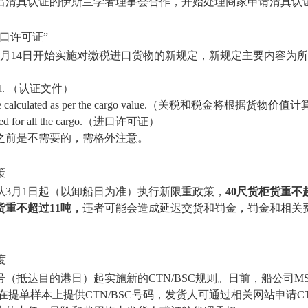
出清真认证的伊斯兰学者理事会合作，开始处理商家申请清真认
口许可证”
年2月14日开始实施对缴税进口货物的新规定，新规定主要内容为
quired. （认证文件）
ill be calculated as per the cargo value.（关税和税金将根据货物价值
equired for all the cargo.（进口许可证）
之前是不需要的，需格外注意。
策
从3月1日起（以卸船日为准）执行新限重政策，
40尺货柜货重不
货重不超过11吨，
违者可能会造成延迟交货和罚金，罚金和相关费
度
号（抵达目的港日）起实施新的CTN/BSC规则。日前，船公司M
在提单样本上提供CTN/BSC号码，发货人可通过相关网站申请CT