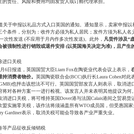
生的责任、风险和费用均由发货人或订舱代理承担。
渠道关于申报以礼品方式入口英国的通知。通知显示，卖家申报以
三个条件，分别为：收件方必须为私人居民；发件方须为私人名义
一次性发送 (不应用于月内作多次性发送)。此外，
凡货件涉及“
会被强制性进行销毁或退件安排 (以英国海关决定为准)，且产生
除进口关税
月6日报道，英国国贸大臣Liam Fox在陶瓷业代表会议上表示，
维持消费者物价。
英国陶瓷联合会(BCC)执行长Laura Cohe
(GMB)也抨击该想法不可行。英国国贸部发言人则表示，取消进
府将对各种方案一一进行检视。该发言人并未表明其他提议为何
消进口关税，将可维持英国Dover港与法国Calais港间之贸易
欧盟实施零关税，该作法将须涵盖所有WTO成员国，但受惠国家
ry Gardiner表示，取消关税可能会导致各产业严重失业。
卷等产品征收反倾销税