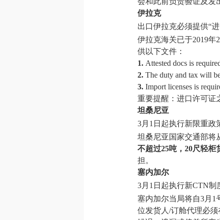
会和此前负责验证及发
伊拉克
出口伊拉克必须提供“进
伊拉克海关已于2019
供以下文件：
1.
Attested docs is re
2.
The duty and tax w
3.
Import licenses is r
重要提醒：进口许可证
坦桑尼亚
3月1日起执行新限重政
坦桑尼亚国家交通部将
不超过25吨，20尺轻柜
担。
塞内加尔
3月1日起执行新CTN制
塞内加尔当局将自3月1
位发货人/订舱代理必须