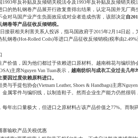
993年反补贴及反倾销关税法令及1993年反补贴及反倾销关税法规
进口的热轧钢卷产品展开行政复查得出结果，认定马国并无厂商
不会对马国产业产生负面效应或对业者造成伤害，该部决定
自20
轧钢卷等产品征收反倾销税。
17日接获相关利害关系人投诉，指马国政府于2015年2月14日起，为期
(Hot-Rolled Coils)等进口产品征收反倾销税(税率由2.49%
口
价值，因为他们都过于依赖进口原材料。越南棉花与编织协会(Vietna
: VCOSA)主席Nguyen Van Tuan表示，
越南纺织与成衣工业过去几年
主要因过度依赖原料进口。
协会(Vietnam Leather, Shoes & Handbags)主席Nguye
、金属零件与编织线，以制造鞋子。然而企业生产能力仍然很弱
每年出口量极大，但进口之原材料占该产品价值之77%。而制药占
埔寨输欧产品关税优惠