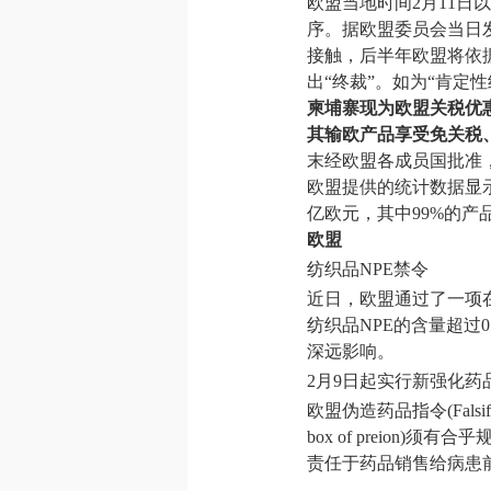
欧盟当地时间2月11日
序。据欧盟委员会当日
接触，后半年欧盟将依
出“终裁”。如为“肯定
柬埔寨现为欧盟关税优
其输欧产品享受免关税
末经欧盟各成员国批准
欧盟提供的统计数据显示
亿欧元，其中99%的产
欧盟
纺织品NPE禁令
近日，欧盟通过了一项
纺织品NPE的含量超过0
深远影响。
2月9日起实行新强化药
欧盟伪造药品指令(Falsif
box of preion)须有合
责任于药品销售给病患