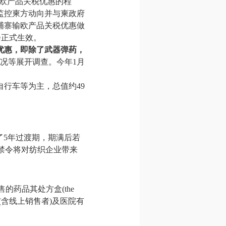
输欧产品关税优惠的程
监控柬方动向并与柬政府
埔寨输欧产品关税优惠做
会正式生效。
优惠，即除了武器弹药，
况等展开调查。今年1月
自行车等为主，总值约49
了5年过渡期，期满后若
，此禁令将对纺织企业带来
场销售的药品其处方盒(the
ce)。药房(含线上销售者)及医院有