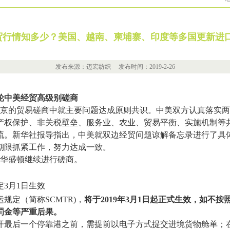
贸行情知多少？美国、越南、柬埔寨、印度等多国更新进
发布来源：迈宏纺织 发布时间：2019-2-26
轮中美经贸高级别磋商
在北京的贸易磋商中就主要问题达成原则共识。中美双方认真落实
产权保护、非关税壁垒、服务业、农业、贸易平衡、实施机制等
流。新华社报导指出，中美就双边经贸问题谅解备忘录进行了具
期限抓紧工作，努力达成一致。
日在华盛顿继续进行磋商。
3月1日生效
规定（简称SCMTR)，
将于2019年3月1日起正式生效，如不
罚金等严重后果。
开最后一个停靠港之前，需提前以电子方式提交进境货物舱单；